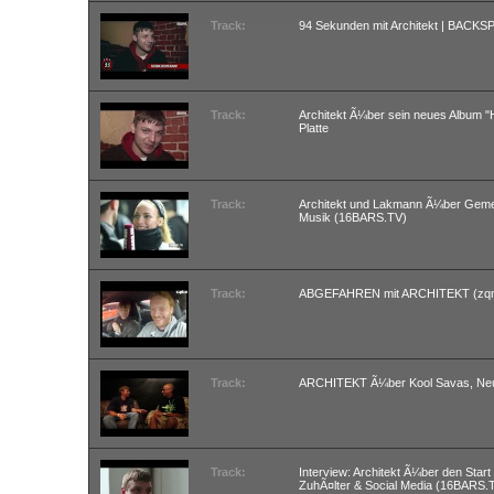
Track:
94 Sekunden mit Architekt | BACKS
Track:
Architekt Ã¼ber sein neues Album 
Platte
Track:
Architekt und Lakmann Ã¼ber Geme
Musik (16BARS.TV)
Track:
ABGEFAHREN mit ARCHITEKT (zq
Track:
ARCHITEKT Ã¼ber Kool Savas, Neu
Track:
Interview: Architekt Ã¼ber den Star
ZuhÃ¤lter & Social Media (16BARS.