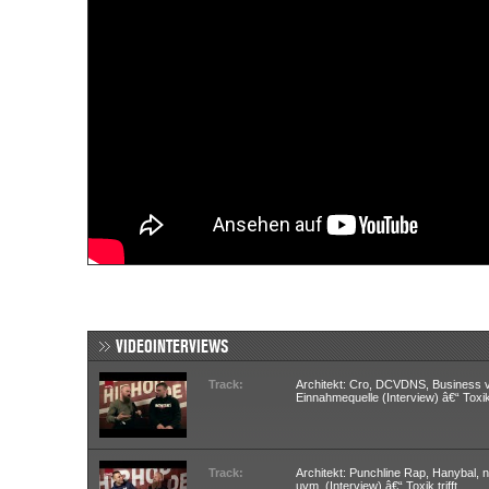
VIDEOINTERVIEWS
Track:
Architekt: Cro, DCVDNS, Business v
Einnahmequelle (Interview) â€“ Toxik 
Track:
Architekt: Punchline Rap, Hanybal, 
uvm. (Interview) â€“ Toxik trifft