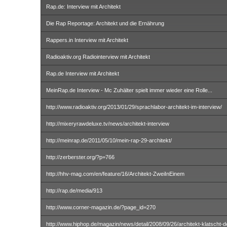
Rap.de: Interview mit Architekt
Die Rap Reportage: Architekt und die Ernährung
Rappers.in Interview mit Architekt
Radioaktiv.org Radiointerview mit Architekt
Rap.de Interview mit Architekt
MeinRap.de Interview - Mc Zuhälter spielt immer wieder eine Rolle...
http://www.radioaktiv.org/2013/01/29/sprachlabor-architekt-im-interview/
http://mixeryrawdeluxe.tv/news/architekt-interview
http://meinrap.de/2011/05/10/mein-rap-29-architekt/
http://zerberster.org/?p=766
http://hhv-mag.com/en/feature/16/Architekt-ZweiInEinem
http://rap.de/media/913
http://www.corner-magazin.de/?page_id=270
http://www.hiphop.de/magazin/news/detail/2008/09/26/architekt-klatscht-d