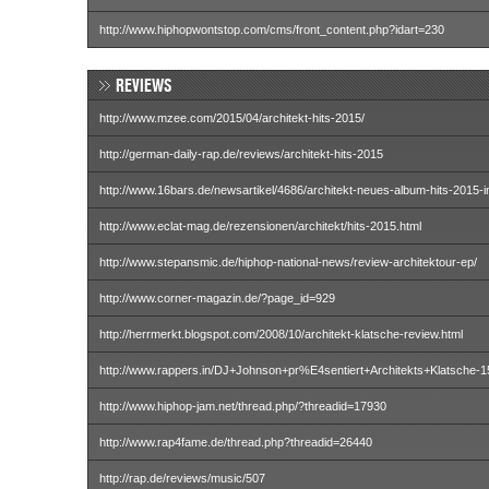
http://www.hiphopwontstop.com/cms/front_content.php?idart=230
REVIEWS
http://www.mzee.com/2015/04/architekt-hits-2015/
http://german-daily-rap.de/reviews/architekt-hits-2015
http://www.16bars.de/newsartikel/4686/architekt-neues-album-hits-2015-im
http://www.eclat-mag.de/rezensionen/architekt/hits-2015.html
http://www.stepansmic.de/hiphop-national-news/review-architektour-ep/
http://www.corner-magazin.de/?page_id=929
http://herrmerkt.blogspot.com/2008/10/architekt-klatsche-review.html
http://www.rappers.in/DJ+Johnson+pr%E4sentiert+Architekts+Klatsche-1
http://www.hiphop-jam.net/thread.php/?threadid=17930
http://www.rap4fame.de/thread.php?threadid=26440
http://rap.de/reviews/music/507