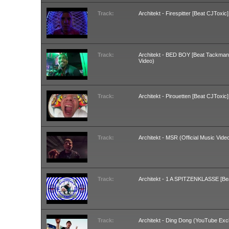
Track:
Architekt - Firespitter [Beat CJToxic
Track:
Architekt - BED BOY [Beat Tackmann
Video)
Track:
Architekt - Pirouetten [Beat CJToxic
Track:
Architekt - MSR (Official Music Vide
Track:
Architekt - 1 A SPITZENKLASSE [Bea
Track:
Architekt - Ding Dong (YouTube Exc