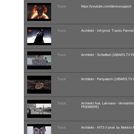
Track:
https://youtube.com/devicesupport
Track:
Architekt - UA (prod. Tracks Parrow
Track:
Architekt - Schlaflied (16BARS.TV
Track:
Architekt - Partyalarm (16BARS.T
Track:
Architekt feat. Lakmann - Verwahrl
PREMIERE)
Track:
Architekt - HITS // prod. by Mek