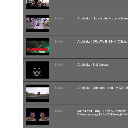
Track:
Architekt - Hure Nutte Fotze Schla
Track:
Architekt - DR. WAHNSINN (Official
Track:
Architekt - Steinbeisser
Track:
Architekt - Johnson (prod. by DJ J
Track:
Jaspa feat. Dray Durch & Architekt
º#Pennerswag 15 12 2015â—„(OFF